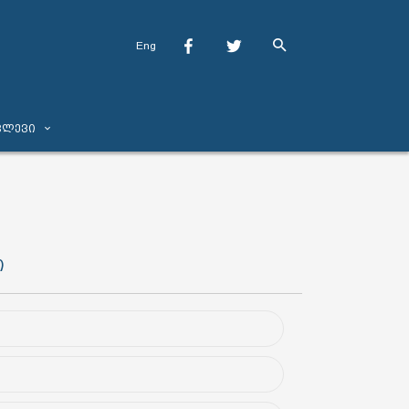
Eng
ვლევი
ი